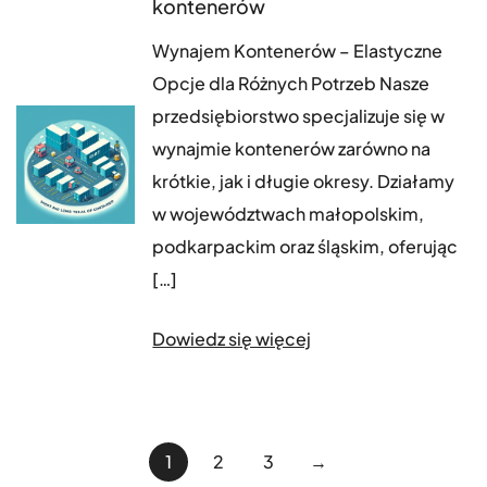
kontenerów
Wynajem Kontenerów – Elastyczne
Opcje dla Różnych Potrzeb Nasze
przedsiębiorstwo specjalizuje się w
wynajmie kontenerów zarówno na
krótkie, jak i długie okresy. Działamy
w województwach małopolskim,
podkarpackim oraz śląskim, oferując
[…]
Dowiedz się więcej
Nawigacja
1
2
3
→
po