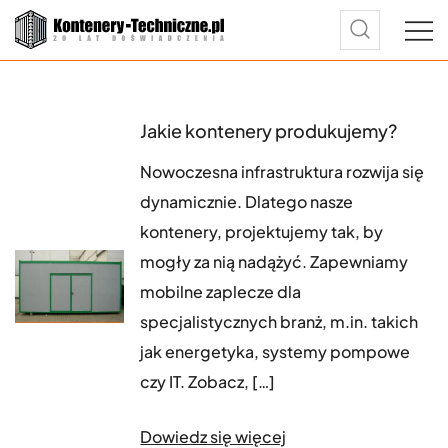
Przejdź
oświadczenia w produkcji certyfikowanych kontenerów
ntenery techniczne dla B2B
do
technicznych.
treści
Jakie kontenery produkujemy?
Nowoczesna infrastruktura rozwija się
dynamicznie. Dlatego nasze
kontenery, projektujemy tak, by
mogły za nią nadążyć. Zapewniamy
mobilne zaplecze dla
specjalistycznych branż, m.in. takich
jak energetyka, systemy pompowe
czy IT. Zobacz, […]
Dowiedz się więcej