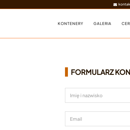
kontak
KONTENERY
GALERIA
CER
ch.
FORMULARZ KO