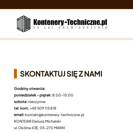
Przejdź
do
treści
 doświadczenia w produkcji certyfikowanych kontenerów techniczny
Kontenery techniczne dla B2B
SKONTAKTUJ SIĘ Z NAMI
Godziny otwarcia:
poniedziałek – piątek:
8:00-15:00
sobota:
nieczynne
tel. kom.
+48 509 115 818
email:
kontakt@kontenery-techniczne.pl
KONTDAR Dariusz Michalski
ul.Okólna 43E, 05-270 MARKI