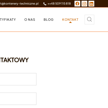
t@kontenery-techniczne.pl
+
+48 509 115 818
TYFIKATY
O NAS
BLOG
KONTAKT
NTAKTOWY