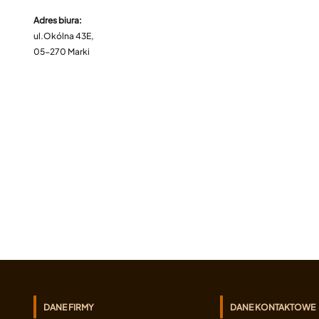
Adres biura:
ul.Okólna 43E,
05-270 Marki
DANE FIRMY
DANE KONTAKTOWE